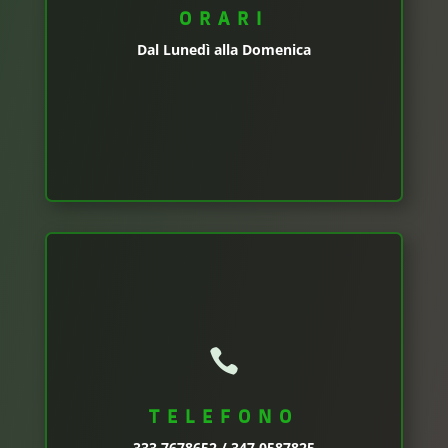
ORARI
Dal Lunedì alla Domenica

TELEFONO
333 7678652 / 347 0587825