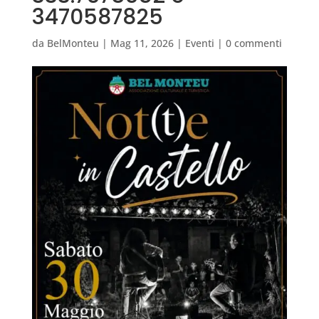
3470587825
da
BelMonteu
|
Mag 11, 2026
|
Eventi
|
0 commenti