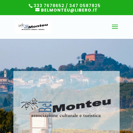
333 7678652 / 347 0587825
BELMONTEU@LIBERO.IT