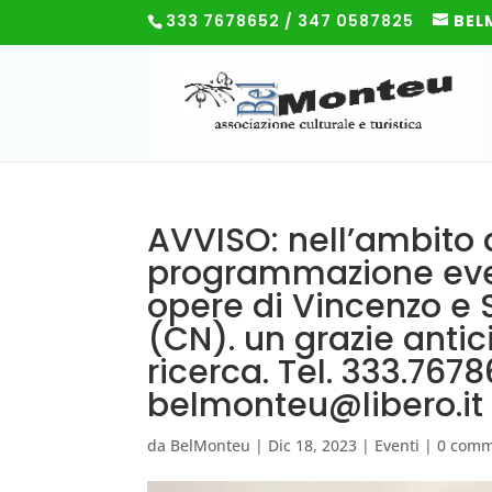
333 7678652 / 347 0587825
BEL
AVVISO: nell’ambito 
programmazione eve
opere di Vincenzo e 
(CN). un grazie antic
ricerca. Tel. 333.76
belmonteu@libero.it
da
BelMonteu
|
Dic 18, 2023
|
Eventi
|
0 comm